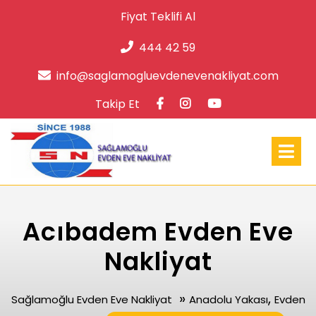
Skip
Fiyat Teklifi Al
to
content
444 42 59
info@s
info@saglamogluevdenevenakliyat.com
Facebook
Instagram
Takip Et
Op
Me
Acıbadem Evden Eve
Nakliyat
»
,
Sağlamoğlu Evden Eve Nakliyat
Anadolu Yakası
Evden