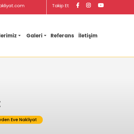
info@saglamogluevdenevenakliyat.com
Facebook
Instagram
kliyat.com
Takip Et
lerimiz
Galeri
Referans
İletişim
t
vden Eve Nakliyat