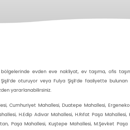
bölgelerinde evden eve nakliyat, ev taşıma, ofis taşım
işli’de oturuyor veya Fulya Şişli’de faaliyette bulunan bi
en yararlanabilirsiniz.
allesi, Cumhuriyet Mahallesi, Duatepe Mahallesi, Ergeneko
hallesi, H.Edip Adıvar Mahallesi, H.Rıfat Paşa Mahallesi, 
ptan, Paşa Mahallesi, Kuştepe Mahallesi, M.Şevket Paşa 