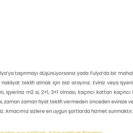
ulya’ya taşınmayı düşünüyorsanız yada Fulya’da bir mahal
ili nakliyat teklifi almak için bizi arayınız. Eviniz veya işy
zin, işyeriniz m2 si, 2+1, 3+1 olması, kaçıncı kattan kaçıncı
gibi, zaman zaman fiyat teklifi vermeden önceden evinize ve
iriz. Amacımız sizlere en uygun şartlarda hizmet sunmaktır.