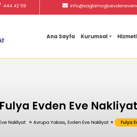
444 42 59
info@saglamogluevdenevena
Ana Sayfa
Kurumsal
Hizmet
Fulya Evden Eve Nakliya
»
,
»
ve Nakliyat
Avrupa Yakası
Evden Eve Nakliyat
Fulya E