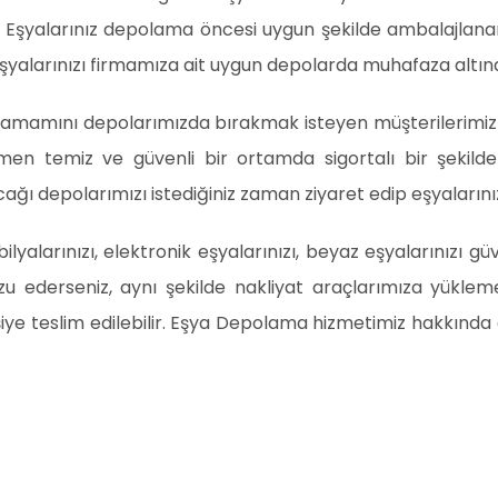
Eşyalarınız depolama öncesi uygun şekilde ambalajlanar
alarınızı firmamıza ait uygun depolarda muhafaza altına
 tamamını depolarımızda bırakmak isteyen müşterilerimiz
men temiz ve güvenli bir ortamda sigortalı bir şekil
ağı depolarımızı istediğiniz zaman ziyaret edip eşyalarınızı
larınızı, elektronik eşyalarınızı, beyaz eşyalarınızı güve
 Arzu ederseniz, aynı şekilde nakliyat araçlarımıza yüklem
kişiye teslim edilebilir. Eşya Depolama hizmetimiz hakkında