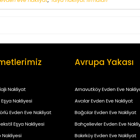
 evden eve nakliyat
,
fulya nakliyat firmaları
metlerimiz
Avrupa Yakası
jlı Nakliyat
Arnavutköy Evden Eve Nakliy
 Eşya Nakliyesi
Avcılar Evden Eve Nakliyat
rlü Evden Eve Nakliyat
Bağcılar Evden Eve Nakliyat
Tekstil Eşya Nakliyesi
Bahçelievler Evden Eve Nakli
 Nakliyesi
Bakırköy Evden Eve Nakliyat