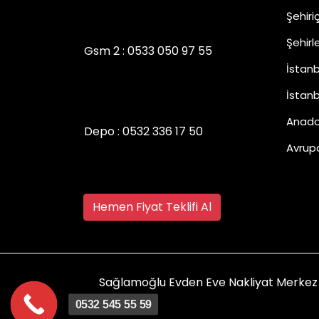
Şehiri
Şehirl
Gsm 2 :
0533 050 97 55
İstanb
İstan
Anado
Depo :
0532 336 17 50
Avrup
Hemen Fiyat Teklifi Al
Sağlamoğlu Evden Eve Nakliyat Merkez 
0532 545 55 59