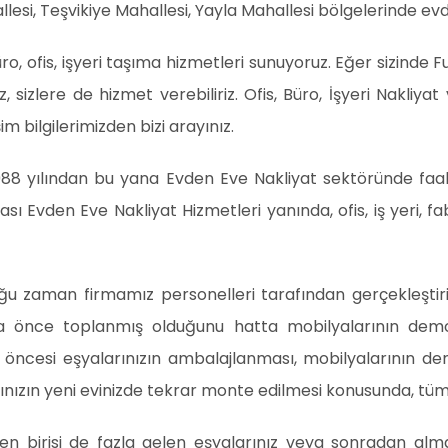
llesi, Teşvikiye Mahallesi, Yayla Mahallesi bölgelerinde ev
, ofis, işyeri taşıma hizmetleri sunuyoruz. Eğer sizinde Ful
zlere de hizmet verebiliriz. Ofis, Büro, İşyeri Nakliyat 
şim bilgilerimizden bizi arayınız.
988 yılından bu yana Evden Eve Nakliyat sektöründe faal
ası Evden Eve Nakliyat Hizmetleri yanında, ofis, iş yeri, fa
oğu zaman firmamız personelleri tarafından gerçekleşti
a önce toplanmış olduğunu hatta mobilyalarının demon
ı öncesi eşyalarınızın ambalajlanması, mobilyalarının d
ınızın yeni evinizde tekrar monte edilmesi konusunda, tü
n birisi de fazla gelen eşyalarınız veya sonradan alm