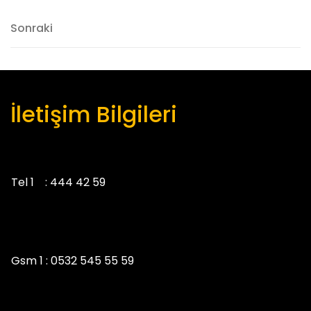
gezinmesi
Sonraki
Sonraki
İletişim Bilgileri
Tel 1 :
444 42 59
Gsm 1 :
0532 545 55 59