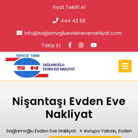
Skip
Fiyat Teklifi Al
to
content
444 42 59
info@s
info@saglamogluevdenevenakliyat.com
Facebook
Instagram
Takip Et
Op
Me
Nişantaşı Evden Eve
Nakliyat
»
,
Sağlamoğlu Evden Eve Nakliyat
Avrupa Yakası
Evden