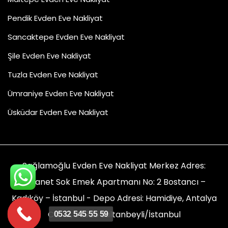
Pendik Evden Eve Nakliyat
Sancaktepe Evden Eve Nakliyat
Şile Evden Eve Nakliyat
Tuzla Evden Eve Nakliyat
Ümraniye Evden Eve Nakliyat
Üsküdar Evden Eve Nakliyat
Sağlamoğlu Evden Eve Nakliyat Merkez Adres:
Emanet Sok Emek Apartmanı No: 2 Bostancı –
Kadıköy – İstanbul - Depo Adresi: Hamidiye, Antalya
Cd. 41, 34925 Sultanbeyli/İstanbul
0532 545 55 59