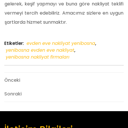
gelerek, keşif yapmayı ve buna göre nakliyat teklifi
vermeyi tercih edebiliriz. Amacımız sizlere en uygun
şartlarda hizmet sunmaktır.
Etiketler:
evden eve nakliyat yenibosna
,
yenibosna evden eve nakliyat
,
yenibosna nakliyat firmaları
Yazı
Önceki
Önceki
gezinmesi
Sonraki
Sonraki