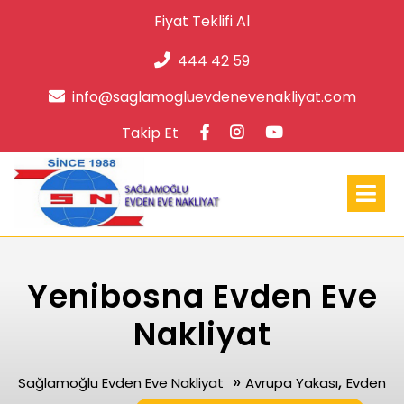
Skip
Fiyat Teklifi Al
to
content
444 42 59
info@s
info@saglamogluevdenevenakliyat.com
Facebook
Instagram
Takip Et
Op
Me
Yenibosna Evden Eve
Nakliyat
»
,
Sağlamoğlu Evden Eve Nakliyat
Avrupa Yakası
Evden