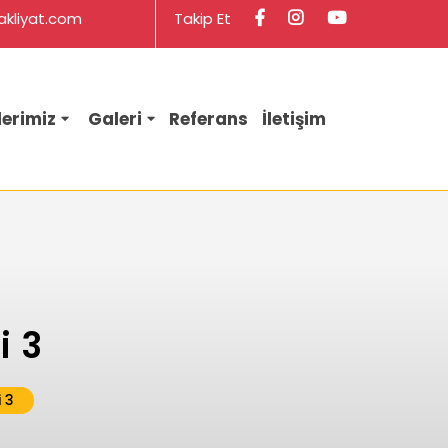
info@saglamogluevdenevenakliyat.com
Facebook
Instagram
kliyat.com
Takip Et
lerimiz
Galeri
Referans
İletişim
i 3
i 3