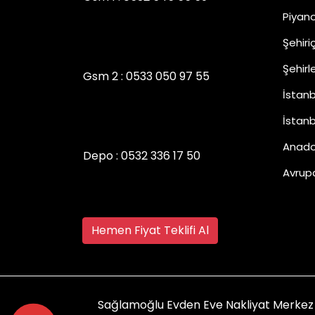
Piyano
Şehiri
Şehirl
Gsm 2 :
0533 050 97 55
İstanb
İstan
Anado
Depo :
0532 336 17 50
Avrup
Hemen Fiyat Teklifi Al
Sağlamoğlu Evden Eve Nakliyat Merkez 