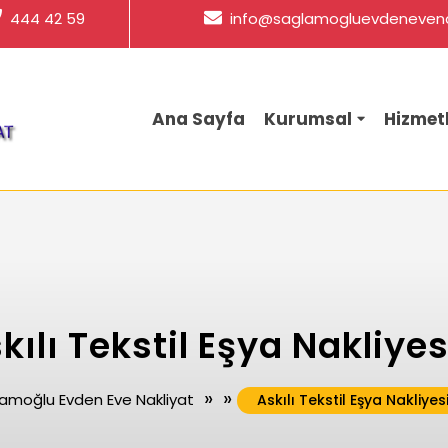
444 42 59
info@saglamogluevdenevena
Ana Sayfa
Kurumsal
Hizmet
kılı Tekstil Eşya Nakliyes
» »
amoğlu Evden Eve Nakliyat
Askılı Tekstil Eşya Nakliyes